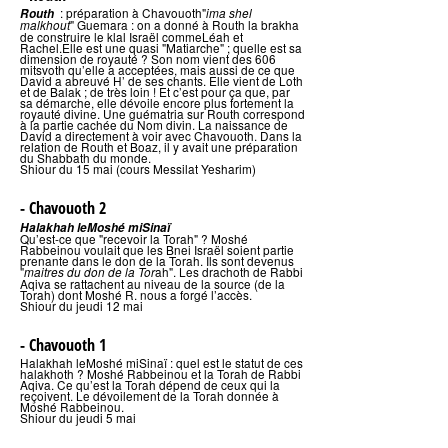
: préparation à Chavouoth"
Routh
ima shel
" Guemara : on a donné à Routh la brakha
malkhout
de construire le klal Israël commeLéah et
Rachel.Elle est une quasi "Matiarche" ; quelle est sa
dimension de royauté ? Son nom vient des 606
mitsvoth qu’elle a acceptées, mais aussi de ce que
David a abreuvé H’ de ses chants. Elle vient de Loth
et de Balak ; de très loin ! Et c’est pour ça que, par
sa démarche, elle dévoile encore plus fortement la
royauté divine. Une guématria sur Routh correspond
à la partie cachée du Nom divin. La naissance de
David a directement à voir avec Chavouoth. Dans la
relation de Routh et Boaz, il y avait une préparation
du Shabbath du monde.
Shiour du 15 mai (cours Messilat Yesharim)
- Chavouoth 2
Halakhah leMoshé miSinaï
Qu’est-ce que "recevoir la Torah" ? Moshé
Rabbeinou voulait que les Bnei Israël soient partie
prenante dans le don de la Torah. Ils sont devenus
"
ah". Les drachoth de Rabbi
maitres du don de la Tor
Aqiva se rattachent au niveau de la source (de la
Torah) dont Moshé R. nous a forgé l’accès.
Shiour du jeudi 12 mai
- Chavouoth 1
Halakhah leMoshé miSinaï : quel est le statut de ces
halakhoth ? Moshé Rabbeinou et la Torah de Rabbi
Aqiva. Ce qu’est la Torah dépend de ceux qui la
reçoivent. Le dévoilement de la Torah donnée à
Moshé Rabbeinou.
Shiour du jeudi 5 mai