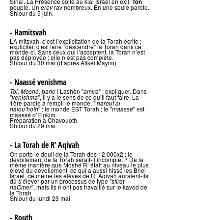
Sinaï. La Présence colle au klal Israël en exil.
Ton
peuple. Un
rav nombreux. En une seule parole.
erev
Shiour du 5 juin.
- Hamitsvah
LA mitsvah, c’est l’explicitation de la Torah écrite ;
expliciter, c’est faire "descendre" la Torah dans ce
monde-ci. Sans ceux qui l’acceptent, la Torah n’est
pas déployée ; elle n’est pas complète.
Shiour du 30 mai (d’après Afikei Mayim)
- Naassé venishma
! Lashôn "
" : expliquer. Dans
Toi, Moshé, parle
amira
"
", il y a le sens de ce qu’il faut faire. La
venishma
1ère parole a rempli le monde. "’
harout al
" : le monde EST Torah ; le "
" est
halou’hoth
maassé
maassé d’Elokim.
Préparation à Chavouoth
Shiour du 29 mai
- La Torah de R’ Aqivah
On porte le deuil de la Torah des 12 000x2 : le
dévoilement de la Torah serait-il incomplet ? De la
même manière que Moshé R’ était au niveau le plus
élevé du dévoilement, ce qui a aussi hissé les Bnei
Israël, de même les élèves de R’ Aqivah auraient-ils
dû s’élever par un processus de type "
sfirat
", mais ils n’ont pas travaillé sur le kavod de
haOmer
la Torah
Shiour du lundi 23 mai
- Routh