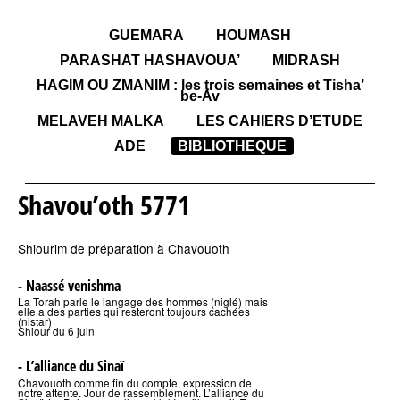
GUEMARA
HOUMASH
PARASHAT HASHAVOUA’
MIDRASH
HAGIM OU ZMANIM : les trois semaines et Tisha’
be-Av
MELAVEH MALKA
LES CAHIERS D’ETUDE
ADE
BIBLIOTHEQUE
Shavou’oth 5771
Shiourim de préparation à Chavouoth
- Naassé venishma
La Torah parle le langage des hommes (niglé) mais
elle a des parties qui resteront toujours cachées
(nistar)
Shiour du 6 juin
- L’alliance du Sinaï
Chavouoth comme fin du compte, expression de
notre attente. Jour de rassemblement. L’alliance du