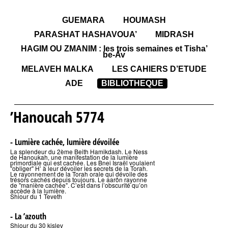
GUEMARA
HOUMASH
PARASHAT HASHAVOUA’
MIDRASH
HAGIM OU ZMANIM : les trois semaines et Tisha’
be-Av
MELAVEH MALKA
LES CAHIERS D’ETUDE
ADE
BIBLIOTHEQUE
’Hanoucah 5774
- Lumière cachée, lumière dévoilée
La splendeur du 2ème Beith Hamikdash. Le Ness
de Hanoukah, une manifestation de la lumière
primordiale qui est cachée. Les Bnei Israël voulaient
"obliger" H’ à leur dévoiler les secrets de la Torah.
Le rayonnement de la Torah orale qui dévoile des
trésors cachés depuis toujours. Le aarôn rayonne
de "manière cachée". C’est dans l’obscurité qu’on
accède à la lumière.
Shiour du 1 Teveth
- La ’azouth
Shiour du 30 kislev