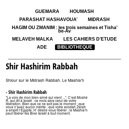
GUEMARA
HOUMASH
PARASHAT HASHAVOUA’
MIDRASH
HAGIM OU ZMANIM : les trois semaines et Tisha’
be-Av
MELAVEH MALKA
LES CAHIERS D’ETUDE
ADE
BIBLIOTHEQUE
Shir Hashirim Rabbah
Shiour sur le Midrash Rabbah. Le Mashia’h
- Shir Hashirim Rabbah
"La voix de mon bien-aimé qui vient ...". C’est Moshé
R. qui dit à Israël : ce mois sera celui de votre
libération. Bien que ce ne soit pas le moment ; que
vous n’avez aucun mérite ; que votre avodah Zarah
a emplit l’Egypte, H’ désire vous libérer ; le Mashia’h
peut libérer les Bnei Israël à tout moment.