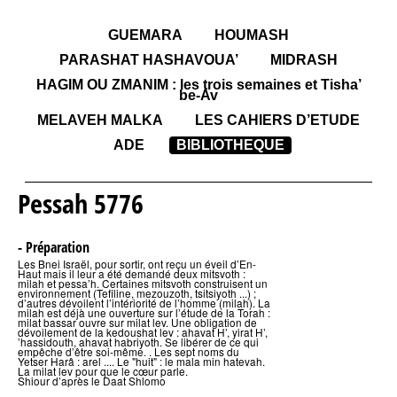
GUEMARA
HOUMASH
PARASHAT HASHAVOUA’
MIDRASH
HAGIM OU ZMANIM : les trois semaines et Tisha’
be-Av
MELAVEH MALKA
LES CAHIERS D’ETUDE
ADE
BIBLIOTHEQUE
Pessah 5776
- Préparation
Les Bnei Israël, pour sortir, ont reçu un éveil d’En-
Haut mais il leur a été demandé deux mitsvoth :
milah et pessa’h. Certaines mitsvoth construisent un
environnement (Tefiline, mezouzoth, tsitsiyoth ...) ;
d’autres dévoilent l’intériorité de l’homme (milah). La
milah est déjà une ouverture sur l’étude de la Torah :
milat bassar ouvre sur milat lev. Une obligation de
dévoilement de la kedoushat lev : ahavat H’, yirat H’,
’hassidouth, ahavat habriyoth. Se libérer de ce qui
empêche d’être soi-même. . Les sept noms du
Yetser Harâ : arel .... Le "huit" : le mala min hatevah.
La milat lev pour que le cœur parle.
Shiour d’après le Daat Shlomo