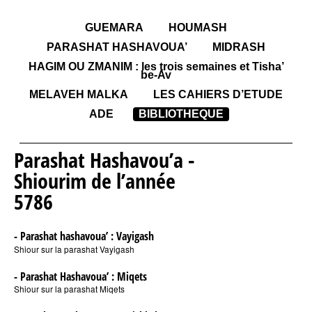
GUEMARA
HOUMASH
PARASHAT HASHAVOUA’
MIDRASH
HAGIM OU ZMANIM : les trois semaines et Tisha’
be-Av
MELAVEH MALKA
LES CAHIERS D’ETUDE
ADE
BIBLIOTHEQUE
Parashat Hashavou’a -
Shiourim de l’année
5786
- Parashat hashavoua’ : Vayigash
Shiour sur la parashat Vayigash
- Parashat Hashavoua’ : Miqets
Shiour sur la parashat Miqets