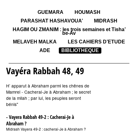
GUEMARA
HOUMASH
PARASHAT HASHAVOUA’
MIDRASH
HAGIM OU ZMANIM : les trois semaines et Tisha’
be-Av
MELAVEH MALKA
LES CAHIERS D’ETUDE
ADE
BIBLIOTHEQUE
Vayéra Rabbah 48, 49
H’ apparut à Abraham parmi les chênes de
Mamrei - Cacherai-Je à Abraham ; le secret
de la milah ; par lui, les peuples seront
bénis"
- Vayera Rabbah 49-2 : Cacherai-Je à
Abraham ?
Midrash Vayera 49-2 : cacherai-Je à Abraham ?