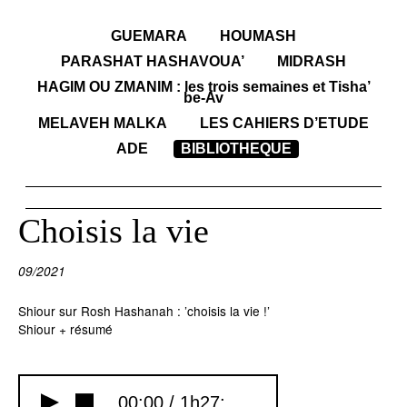
GUEMARA
HOUMASH
PARASHAT HASHAVOUA’
MIDRASH
HAGIM OU ZMANIM : les trois semaines et Tisha’
be-Av
MELAVEH MALKA
LES CAHIERS D’ETUDE
ADE
BIBLIOTHEQUE
Choisis la vie
09/2021
Shiour sur Rosh Hashanah : ’choisis la vie !’
Shiour + résumé
00:00 /
1h27: