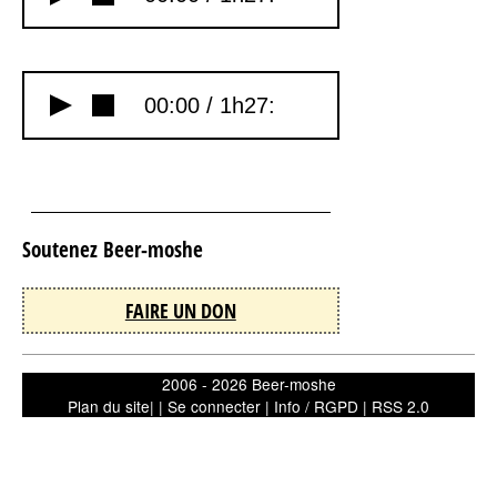
00:00 /
1h27:
Soutenez Beer-moshe
FAIRE UN DON
2006 - 2026 Beer-moshe
Plan du site
| |
Se connecter
|
Info / RGPD
|
RSS 2.0