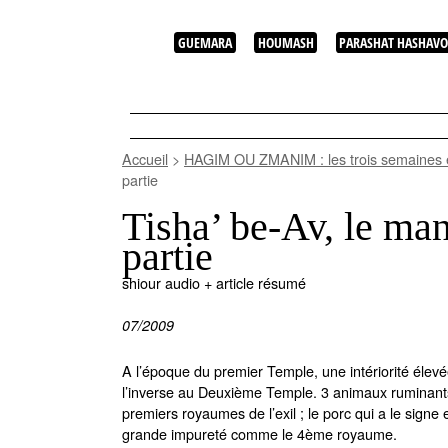
GUEMARA
HOUMASH
PARASHAT HASHAVO
Accueil
>
HAGIM OU ZMANIM : les trois semaines e
partie
Tisha’ be-Av, le m
partie
shiour audio + article résumé
07/2009
A l’époque du premier Temple, une intériorité élev
l’inverse au Deuxième Temple. 3 animaux ruminants 
premiers royaumes de l’exil ; le porc qui a le signe 
grande impureté comme le 4ème royaume.