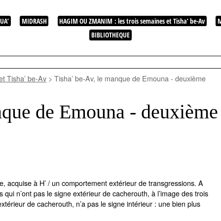
UA’
MIDRASH
HAGIM OU ZMANIM : les trois semaines et Tisha’ be-Av
M
BIBLIOTHEQUE
t Tisha’ be-Av
>
Tisha’ be-Av, le manque de Emouna - deuxième
anque de Emouna - deuxième
ée, acquise à H’ / un comportement extérieur de transgressions. A
qui n’ont pas le signe extérieur de cacherouth, à l’image des trois
extérieur de cacherouth, n’a pas le signe intérieur : une bien plus