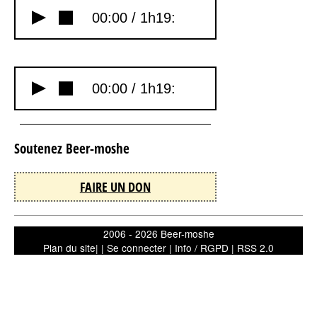
00:00 /
1h19:
00:00 /
1h19:
Soutenez Beer-moshe
FAIRE UN DON
2006 - 2026 Beer-moshe
Plan du site
| |
Se connecter
|
Info / RGPD
|
RSS 2.0